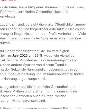
aktivitäten. Neue Mitglieder stürmen in Fitnessstudios,
n Reformhäusern finden Gesundheitskost und
en Absatz.
zugänglich sind, versteht die breite Öffentlichkeit immer
 Ernährung und körperlicher Aktivität zur Erreichung
rung ist längst nicht mehr den Profis vorbehalten. Viele
eimnisse professioneller Sportler erfahren, um ihre
 nutzen.
für Sporternährungsprodukte. Im Vereinigten
llein
im Jahr 2023 um 25 %
, wobei ein Viertel der
n letzten drei Monaten ein Sporternährungsprodukt
rsuchen andere Sparten von diesem Trend zu
r ist der Sektor der funktionellen Lebensmittel, in dem
n auf der Verpackung und im Markenauftritt zu finden
iche Nahrungsergänzungsmittel.
ungsmitteln auf die körperliche Gesundheit und
eld. Viele Mythen und falsche Informationen sind im
rraschende Antworten auf die Frage, welche
ler am wirkungsvollsten sind.
r Ihnen gern ein paar weniger bekannte Fakten über