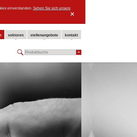
kies einverstanden.
Sehen Sie sich unsere
✕
n
sektoren
stellenangebote
kontakt