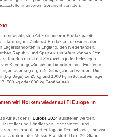
satzstoffe in unserem Sortiment verraten.
xid
zu den wichtigsten Artikeln unserer Produktpalette.
 Erfahrung mit Zinkoxid-Produkten, die wir in allen
n Lagerstandorten in England, den Niederlanden,
ischen Republik und Spanien ausliefern können. Von
ere Kunden direkt mit Zinkoxid in jeder beliebigen
en von Kunden gewünschten Lieferterminen. Es können
ungen oder sogar große Silos geliefert werden. Die
n (Big Bags) zu 25 kg und 1000 kg netto, auf Anfrage
z. B. 500 kg oder 800 kg Großbeutel).
mmen wir! Norkem wieder auf Fi Europe im
ass wir auf der
Fi Europe 2024
ausstellen werden,
 Hersteller und Händler von Lebensmittel- und
tieren uns erneut für drei Tage in Deutschland, und zwar
renzzentrum der Messe Frankfurt, Halle 20, Stand