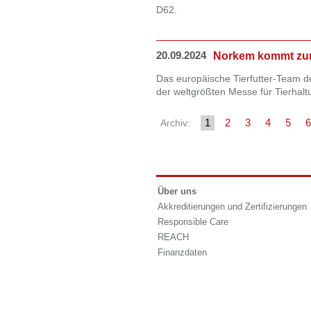
D62.
20.09.2024
Norkem kommt zur
Das europäische Tierfutter-Team 
der weltgrößten Messe für Tierhaltu
1
2
3
4
5
6
Archiv:
Über uns
Akkreditierungen und Zertifizierungen
Responsible Care
REACH
Finanzdaten