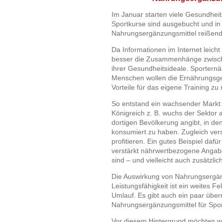
Im Januar starten viele Gesundheits
Sportkurse sind ausgebucht und i
Nahrungsergänzungsmittel reißend
Da Informationen im Internet leicht 
besser die Zusammenhänge zwischen
ihrer Gesundheitsideale. Sporternäh
Menschen wollen die Ernährungsgeh
Vorteile für das eigene Training zu
So entstand ein wachsender Markt 
Königreich z. B. wuchs der Sektor a
dortigen Bevölkerung angibt, in de
konsumiert zu haben. Zugleich ve
profitieren. Ein gutes Beispiel dafü
verstärkt nährwertbezogene Angabe
sind – und vielleicht auch zusätzl
Die Auswirkung von Nahrungsergänz
Leistungsfähigkeit ist ein weites F
Umlauf. Es gibt auch ein paar übe
Nahrungsergänzungsmittel für Sport
Vor diesem Hintergrund möchten wi