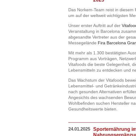
Das Norkem-Team reist in diesem F
um auf der weltweit wichtigsten M
Unser erster Auftritt auf der
Vitafo
Veranstaltung in Barcelona zusamm
abgesandte Vertreter aus der gesa
Messegelände
Fira Barcelona Gran
Mit mehr als 1.300 bestätigten Aus
Programm aus Vorträgen, Netzwerk
Vitafoods die beste Gelegenheit, d
Lebensmitteln zu entdecken und ne
Das Wachstum der Vitafoods beweis
Lebensmittel- und Getränkeindustri
nach gesunden Alternativen erfülle
Angesichts des wachsenden Bewus
Wohlbefinden suchen Hersteller na
Gesundheitswerte bieten.
24.01.2025
Sporternährung im
Nahrungsergänzun