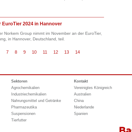
 EuroTier 2024 in Hannover
der Norkem Group nimmt im November an der EuroTier,
ng, in Hannover, Deutschland, teil.
7
8
9
10
11
12
13
14
Sektoren
Kontakt
Agrochemikalien
Vereinigtes Königreich
Industriechemikalien
Australien
Nahrungsmittel und Getränke
China
Pharmazeutika
Niederlande
Suspensionen
Spanien
Tierfutter