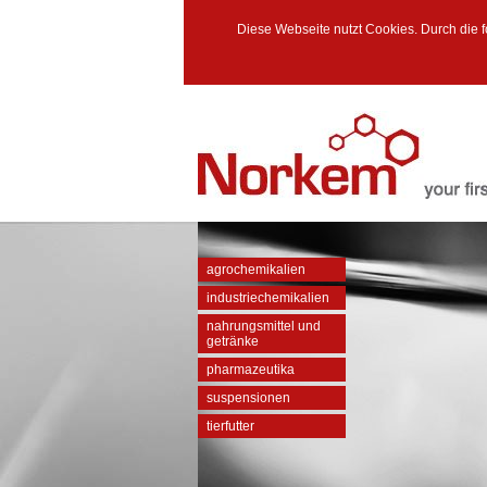
Diese Webseite nutzt Cookies. Durch die 
agrochemikalien
industriechemikalien
nahrungsmittel und
getränke
pharmazeutika
suspensionen
tierfutter