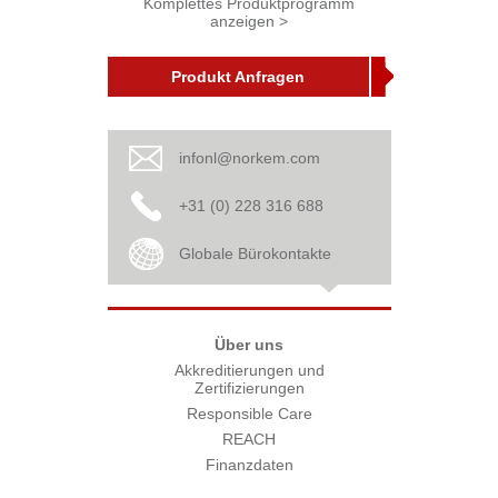
Komplettes Produktprogramm
anzeigen >
Produkt Anfragen
infonl@norkem.com
+31 (0) 228 316 688
Globale Bürokontakte
Über uns
Akkreditierungen und
Zertifizierungen
Responsible Care
REACH
Finanzdaten