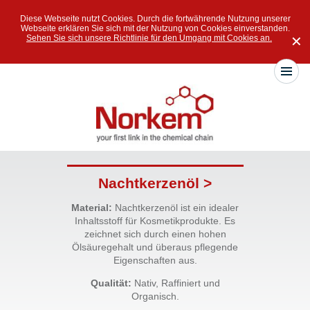
Diese Webseite nutzt Cookies. Durch die fortwährende Nutzung unserer
Webseite erklären Sie sich mit der Nutzung von Cookies einverstanden.
Sehen Sie sich unsere Richtlinie für den Umgang mit Cookies an.
✕
Nachtkerzenöl >
Material:
Nachtkerzenöl ist ein idealer
Inhaltsstoff für Kosmetikprodukte. Es
zeichnet sich durch einen hohen
Ölsäuregehalt und überaus pflegende
Eigenschaften aus.
Qualität:
Nativ, Raffiniert und
Organisch.