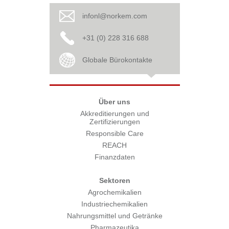
infonl@norkem.com
+31 (0) 228 316 688
Globale Bürokontakte
Über uns
Akkreditierungen und
Zertifizierungen
Responsible Care
REACH
Finanzdaten
Sektoren
Agrochemikalien
Industriechemikalien
Nahrungsmittel und Getränke
Pharmazeutika