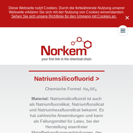
Diese Webseite nutzt Cookies. Durch die fortwährende Nutzung unserer
Webseite erklären Sie sich mit der Nutzung von Cookies einverstanden.
Sehen Sie sich unsere Richtlinie für den Umgang mit Cookies an.
✕
Natriumsilicofluorid >
Chemische Formel:
Na
SiF
2
6
Material:
Natriumsilicofluorid ist auch
als Natriumfluorsilikat, Natriumfluosilicat
und Natriumhexafluorsilicat bekannt. Es
hat zahlreiche Anwendungen und kann
als Fällungsmittel für Latex, bei der
Herstellung eisenfreier
Metallbehandlungsverbindungen, der